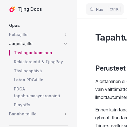
Tjing Docs
Hae
K
Skip to content
Sidebar Navigation
Opas
Tapaht
Pelaajille
Järjestäjille
Tävlingar luominen
Rekisteröintit & TjingPay
Perusteet
Tävlingspäivä
Lataa PDGA:lle
Aloittaminen ei
PDGA-
vain välttämättö
tapahtumasynkronointi
ilmoittautuminen
Playoffs
Ennen kuin tapah
Banahoitajille
ryhmät. Kun tämä
Tjing-sovelluks