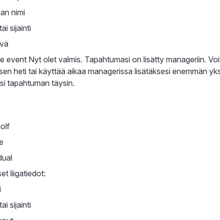
an nimi
i sijainti
ivä
te event Nyt olet valmis. Tapahtumasi on lisätty manageriin. Voi
isen heti tai käyttää aikaa managerissa lisätäksesi enemmän yksi
si tapahtuman täysin.
golf
e
dual
et liigatiedot:
i
i sijainti