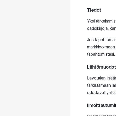
Tiedot
Yksi tärkeimmist
caddikirjoja, k
Jos tapahtumasi
markkinoimaan t
tapahtumistasi.
Lähtömuodot j
Layoutien lisää
tarkistamaan lä
odottavat yhtei
Ilmoittautum