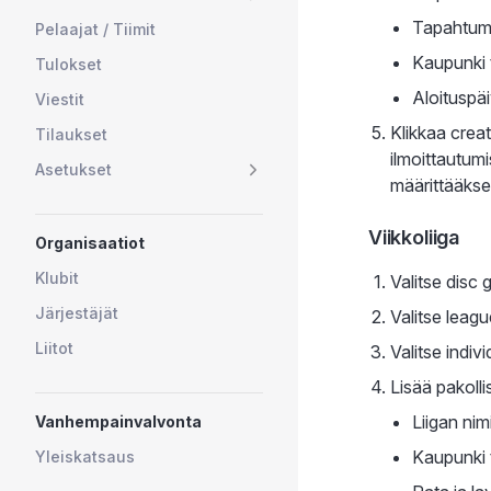
Tapahtum
Pelaajat / Tiimit
Kaupunki ta
Tulokset
Aloituspä
Viestit
Klikkaa crea
Tilaukset
ilmoittautum
Asetukset
määrittääkse
Viikkoliiga
Organisaatiot
Klubit
Valitse disc 
Järjestäjät
Valitse leagu
Liitot
Valitse indivi
Lisää pakollis
Liigan nim
Vanhempainvalvonta
Kaupunki ta
Yleiskatsaus