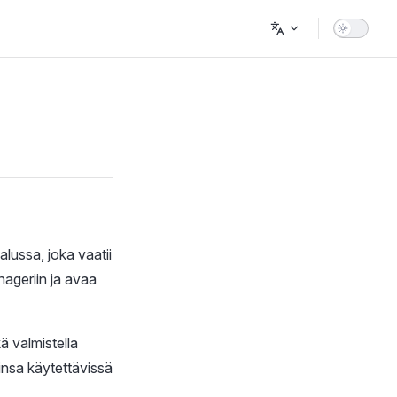
lussa, joka vaatii
nageriin ja avaa
ä valmistella
tinsa käytettävissä