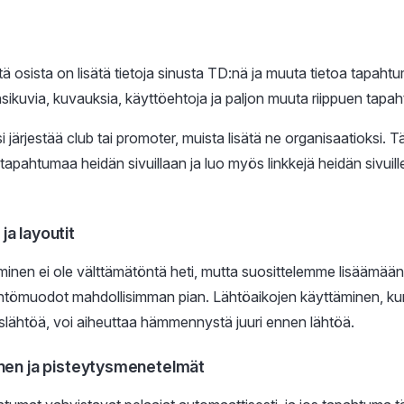
ä osista on lisätä tietoja sinusta TD:nä ja muuta tietoa tapahtum
ansikuvia, kuvauksia, käyttöehtoja ja paljon muuta riippuen tapa
 järjestää club tai promoter, muista lisätä ne organisaatioksi. 
apahtumaa heidän sivuillaan ja luo myös linkkejä heidän sivuil
a layoutit
minen ei ole välttämätöntä heti, mutta suosittelemme lisäämään
htömuodot mahdollisimman pian. Lähtöaikojen käyttäminen, kun
slähtöä, voi aiheuttaa hämmennystä juuri ennen lähtöä.
inen ja pisteytysmenetelmät