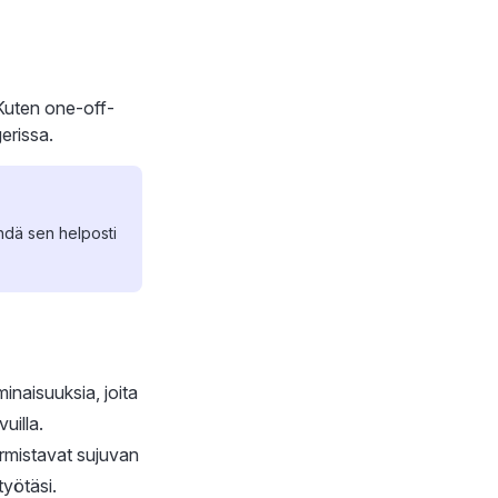
 Kuten one-off-
erissa.
tehdä sen helposti
minaisuuksia, joita
uilla.
armistavat sujuvan
työtäsi.