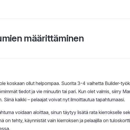
umien määrittäminen
 ole koskaan ollut helpompaa. Suorita 3-4 vaihetta Builder-työka
mimmät tiedot ja vie minuutin tai pari. Kun olet valmis, siirry Ma
. Siinä kaikki – pelaajat voivat nyt ilmoittautua tapahtumaasi.
tuma voidaan aloittaa, sinun täytyy lisätä rata kierrokselle sek
 on tehty, käynnistät vain kierroksen ja pelaajilla on tuloskort
essa.