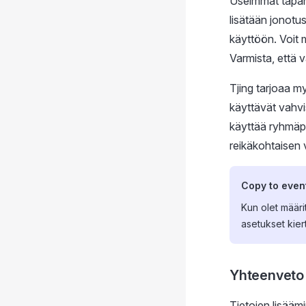
Useimmat tapaht
lisätään jonotus
käyttöön. Voit 
Varmista, että 
Tjing tarjoaa m
käyttävät vahvis
käyttää ryhmäpi
reikäkohtaisen 
Copy to even
Kun olet määrit
asetukset kier
Yhteenveto
Tietojen lisäämi