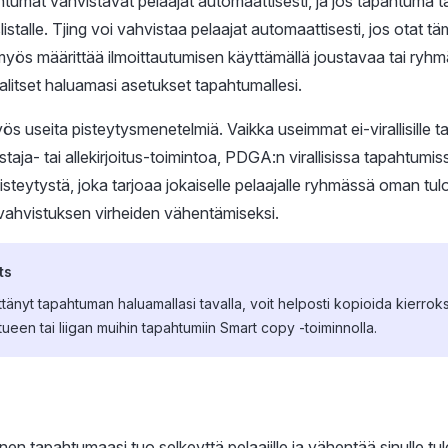
umat vahvistavat pelaajat automaattisesti, ja jos tapahtuma täy
listalle. Tjing voi vahvistaa pelaajat automaattisesti, jos otat
myös määrittää ilmoittautumisen käyttämällä joustavaa tai ryhm
valitset haluamasi asetukset tapahtumallesi.
yös useita pisteytysmenetelmiä. Vaikka useimmat ei-virallisille 
taja- tai allekirjoitus-toimintoa, PDGA:n virallisissa tapahtumi
steytystä, joka tarjoaa jokaiselle pelaajalle ryhmässä oman tul
vahvistuksen virheiden vähentämiseksi.
ts
tänyt tapahtuman haluamallasi tavalla, voit helposti kopioida kierroks
tueen tai liigan muihin tapahtumiin Smart copy -toiminnolla.
nen tapahtumaasi tuo selkeyttä pelaajille ja vähentää sinulle tu