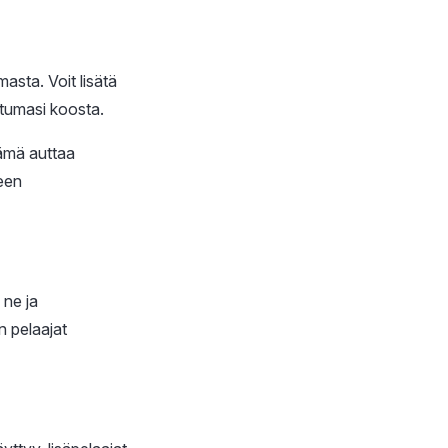
asta. Voit lisätä
htumasi koosta.
Tämä auttaa
leen
 ne ja
 pelaajat