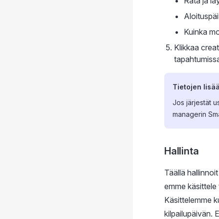
Rata ja la
Aloituspä
Kuinka mon
Klikkaa crea
tapahtumissa,
Tietojen lisä
Jos järjestät u
managerin Smar
Hallinta
Täällä hallinnoi
emme käsittele t
Käsittelemme ku
kilpailupäivän. 