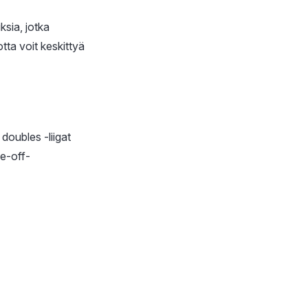
sia, jotka
otta voit keskittyä
 doubles -liigat
ne-off-