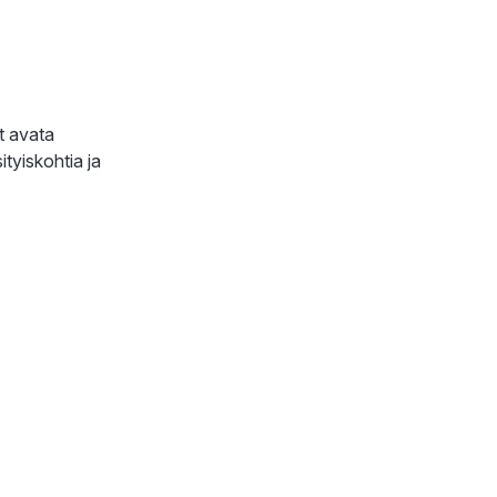
t avata
tyiskohtia ja