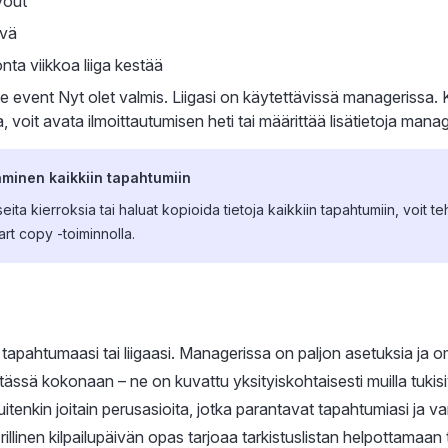
yout
ivä
ta viikkoa liiga kestää
te event Nyt olet valmis. Liigasi on käytettävissä managerissa.
 voit avata ilmoittautumisen heti tai määrittää lisätietoja manag
äminen kaikkiin tapahtumiin
seita kierroksia tai haluat kopioida tietoja kaikkiin tapahtumiin, voit 
t copy -toiminnolla.
t tapahtumaasi tai liigaasi. Managerissa on paljon asetuksia ja o
ässä kokonaan – ne on kuvattu yksityiskohtaisesti muilla tukisiv
itenkin joitain perusasioita, jotka parantavat tapahtumiasi ja v
Erillinen kilpailupäivän opas tarjoaa tarkistuslistan helpottamaan 