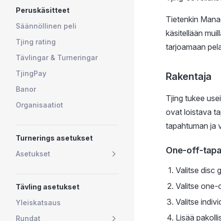
Peruskäsitteet
Tietenkin Manag
Säännöllinen peli
käsitellään muil
Tjing rating
tarjoamaan pela
Tävlingar & Turneringar
TjingPay
Rakentaja
Banor
Tjing tukee usei
Organisaatiot
ovat loistava t
tapahtuman ja vi
Turnerings asetukset
One-off-tap
Asetukset
Valitse disc 
Valitse one-
Tävling asetukset
Valitse indivi
Yleiskatsaus
Lisää pakoll
Rundat