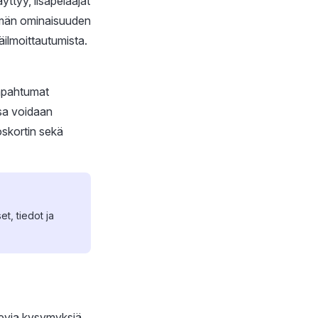
ttyy, lisäpelaajat
 tämän ominaisuuden
äilmoittautumista.
tapahtumat
ssa voidaan
oskortin sekä
et, tiedot ja
levia kysymyksiä.