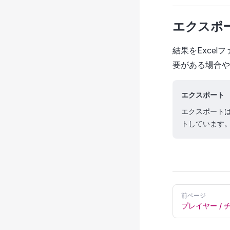
エクスポ
結果をExce
要がある場合や
エクスポート
エクスポート
トしています
Pager
前ページ
プレイヤー / 