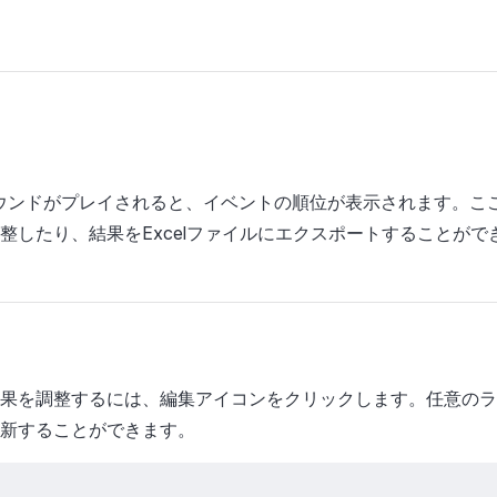
ウンドがプレイされると、イベントの順位が表示されます。こ
整したり、結果をExcelファイルにエクスポートすることがで
果を調整するには、編集アイコンをクリックします。任意のラ
新することができます。