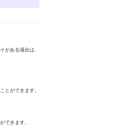
イがある場合は、
ことができます。
ができます。