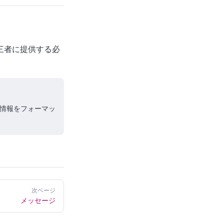
三者に提供する必
に情報をフォーマッ
次ページ
メッセージ