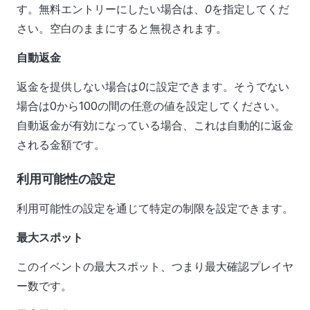
す。無料エントリーにしたい場合は、
0
を指定してくだ
さい。空白のままにすると無視されます。
自動返金
返金を提供しない場合は
0
に設定できます。そうでない
場合は0から100の間の任意の値を設定してください。
自動返金が有効になっている場合、これは自動的に返金
される金額です。
利用可能性の設定
利用可能性の設定を通じて特定の制限を設定できます。
最大スポット
このイベントの最大スポット、つまり最大確認プレイヤ
ー数です。