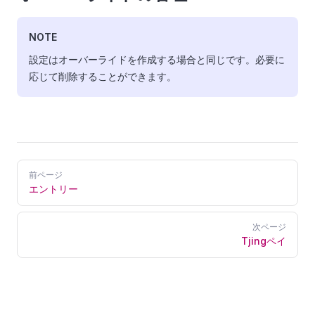
NOTE
設定はオーバーライドを作成する場合と同じです。必要に
応じて削除することができます。
Pager
前ページ
エントリー
次ページ
Tjingペイ