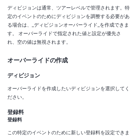
ディビジョンは通常、ツアーレベルで管理されます。特
定のイベントのためにディビジョンを調整する必要があ
る場合は、_ディビジョンオーバーライド_を作成できま
す。 オーバーライドで指定された値と設定が優先さ
れ、空の値は無視されます。
オーバーライドの作成
ディビジョン
オーバーライドを作成したいディビジョンを選択してく
ださい。
登録料
登録料
この特定のイベントのために新しい登録料を設定できま