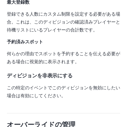
最大登録数
登録できる人数にカスタム制限を設定する必要がある場
合。これは、このディビジョンの確認済みプレイヤーと
待機リストにいるプレイヤーの合計数です。
予約済みスポット
何らかの理由でスポットを予約することを伝える必要が
ある場合に視覚的に表示されます。
ディビジョンを非表示にする
この特定のイベントでこのディビジョンを無効にしたい
場合は有効にしてください。
オーバーライドの管理